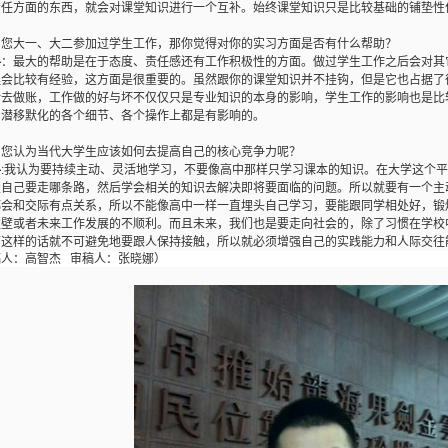
责任方面的东西，就会对课堂知识进行一个互补。始终课堂知识只是比较基础的铺垫性
：您大一、大二参加过学生工作，那你觉得对你的实习方面是否有什么帮助？
冉
：最大的帮助是在于态度、责任感还有工作积极性的方面。做过学生工作之后会对其
理会比较有经验，这方面是很重要的。虽然跟你的课堂知识并不挂钩，但是它也占据了
计去做账，工作做的好与坏不仅仅只是专业知识的本身的影响，学生工作的影响也是比
中潜移默化的各个细节、各个操作上都是有影响的。
：您认为当代大学生应该如何去提高自己的核心竞争力呢？
冉
:我认为要持续主动、灵活地学习，不要像高中那样只学习课本的知识。在大学这个
楚自己要走哪条路，然后学会相关的知识去解决即将要面临的问题。所以就要有一个主
都会和交际有点关系，所以不能像高中一样一直埋头自己学习，要能跟同学相处好，锻
碰壁或者未来工作发展的不顺利。而且未来，我们也是要走向社会的，除了习惯在学校
而这样的话就不可避免地要跟人保持接触，所以就必须增强自己的实践能力和人际交往
稿人：高智杰
审稿人：张晓娜）