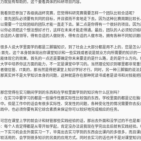
能力就挺有帮助的，这个要看具体的科研项目内容。
：我看到您参加了各级挑战杯竞赛，您觉得科研竞赛需要怎样一个团队比较合适呢？
冉
：首先团队必须要有共同的目标，并且锲而不舍地走下去。因为这种比赛周期比较长
以需要一个比较团结的团队才能一直走下去。第二点是你得有一个很好的项目。因为这
所以你必须把这个想法想好才行，这样在未来才能走得通。最后，团队的人必须知识结
有合适的人做领导，得有合适的人做财务，得有合适的人做市场，拥有各种不同知识跟
：很多人说大学里面学的都是三脚猫知识，到了社会上大部分都是用不上的，您是怎么
冉
:首先，这个本身就体现出你课堂知识和一些实践或者说是就业方向所需要的知识的
就能体现它的效果。首先的一点还是要确定你未来要走的是什么路，走的是什么方向。
在大学中培养你这方面的能力，不一定是课堂中学习的。当然理论知识到哪里都非常重
或者做信管、IT类的，那当然是得把课堂上知识学好才行。同时，另一种三脚猫的说法
。那其实并不是大学知识本身的问题，这种就是存在那种死读书或者是读书和对技能把
。
：那您觉得在实习期间学到的东西和在学校里面学到的知识有什么区别吗？
冉
：在实习中要学习的都是一些操作性跟实际性比较强的东西，学校里面的都是记在脑
用中。但是工作中的话会有很多实际性、突发性的问题，各种变化性的情况需要你去反
实践中，也必须你要有其它综合素质来保证你可以较好地完成相应的任务。
：可您在课堂上学的就会计和财管那些实践经验的话，那出去外面和没学过的不也是差
冉
：每个人肯定得都是从零开始学起，肯定没办法说我现在学完出去后就有实践经验。
找一下实习机会去外面实习一下，毕竟出去实习学到的东西会比课内的多很多，而且课
比较活用的，会学到很多知识的另类的应用方式。同时去实习的话也并不是对课堂知识