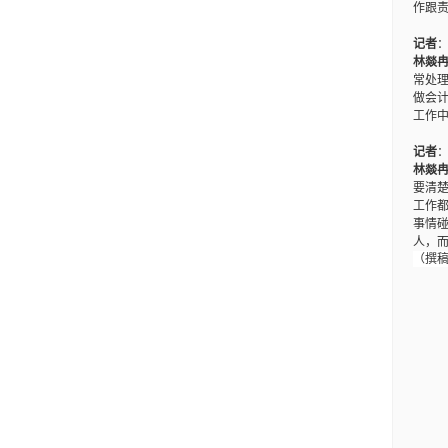
作跟
记者
林燚
常处
做会
工作
记者
林燚
要清
工作
事情
人，
（撰