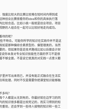
、强度比较大的比赛比较难在短时间内得到成
种创业比赛很看你的idea和你的具体执行落
构比较合适。
比如小挑一般就是创业项目，项目
视野的人组合在一起可以比较好地走向成功。
看待的呢？
一些不吻合。可能你所学的知识在实践中并不是这
假如是那种偏综合素质型的、偏管理类的，当然
要的，但如果你是走技术路线比如以后做会计财
是说你本身对专业知识技能性方面的学习不是很
握不够全面，不是说它就真的对实践一点意义都
子里并写出来而已，并没有能正式融合在生活实
应和处理，同时不仅是需要你把课堂知识能够融
不多吗？
每个人都是从无到有的，你最好就在边学习的同
内的知识很多都是比较死记的，而实习得到的知
的重现，还会学到一些待人接物的知识和一些工