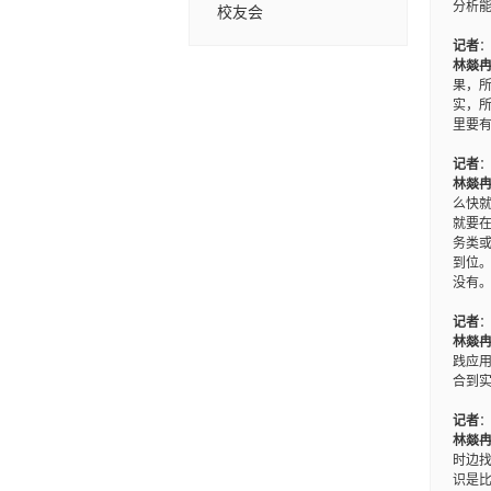
分析
校友会
记者
林燚
果，所
实，
里要
记者
林燚
么快
就要
务类
到位
没有
记者
林燚
践应
合到
记者
林燚
时边
识是