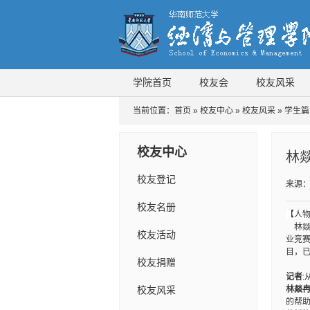
学院首页
校友会
校友风采
当前位置：
首页
»
校友中心
»
校友风采
»
学生篇
校友中心
林
校友登记
来源
校友名册
【人
林
校友活动
业竞
目，
校友捐赠
记者
校友风采
林燚
的帮