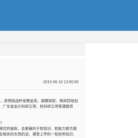
2015-06-10 13:00:00
务，获得挑战杯省赛金奖、国赛铜奖、两岸四地创
、广东省会计科研立项、校科研立项等课题项
吗？
模式的锻炼，会更偏向于软知识、软能力那方面
业相关的东西的话，课堂上学的一些财务知识、