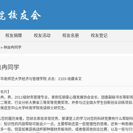
校友捐赠
校友活动
校友名册
校友登记
» 林燚冉同学
燚冉同学
：华南师范大学经济与管理学院
点击：
2103
收藏本文
物名片】
燚冉，男，2011级财务管理专业，曾担任朋辈心理发展协会会长、团委副秘书长等职
赛二等奖、行业分析大赛省三等奖等竞赛奖项，并参与过全国大学生创新创业训练项目
已保送至中山大学岭南学院攻读硕士研究生。
:从您的履历来看，您综合表现非常优秀，那课堂上的学习对您的科研竞赛有什么帮助
冉
：知识性的内容帮助可能会少一点，主要帮助还是一些管理性的思维，还有一种思维
助多一些。但是如果是挑战杯那种做财务板块的，或者做其他创业比赛，以及一些与行