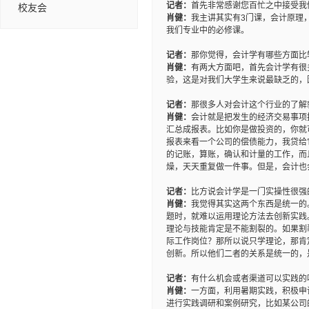
记者：
首先非常感谢您百忙之中接受我
校友会
肖健：
我主讲其实有3门课，会计原理
我们专业中的必修课。
记者：
那你觉得，会计学有哪些方面比
肖健：
有两大方面吧，首先会计学有很
验，这是对我们大学生来说最缺乏的，
记者：
那很多人对会计这个行业的了解
肖健：
会计就是把发生的经济交易事项
汇总成报表。比如你是做投资的，你就
报表来看一个公司的偿债能力，我贷给
的记账，算账，确认和计量的工作，而
燥，天天重复做一件事。但是，会计也
记者：
比方说会计学是一门实操性很强
肖健：
我觉得其实这两个东西是统一的
题时，就难以运用理论方法去创新实践
理论与技能肯定是不能割裂的。如果割
际工作岗位？那所以说只学理论，那肯
创新。所以他们二者的关系是统一的，
记者：
有什么机会或者渠道可以实践的
肖健：
一方面，利用暑期实践，积极申
进行实践调研和案例研究，比如某公司