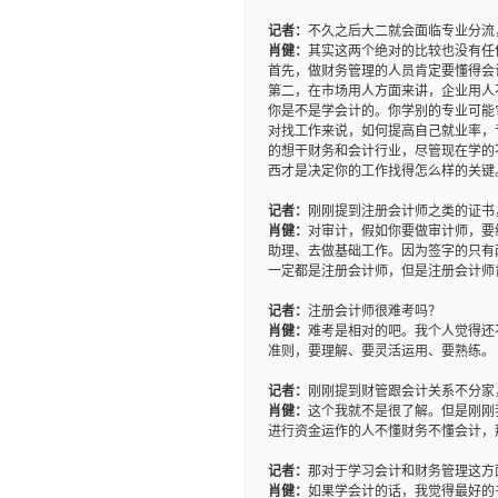
记者：
不久之后大二就会面临专业分流
肖健：
其实这两个绝对的比较也没有任
首先，做财务管理的人员肯定要懂得会
第二，在市场用人方面来讲，企业用人
你是不是学会计的。你学别的专业可能
对找工作来说，如何提高自己就业率，
的想干财务和会计行业，尽管现在学的
西才是决定你的工作找得怎么样的关键
记者：
刚刚提到注册会计师之类的证书
肖健：
对审计，假如你要做审计师，要
助理、去做基础工作。因为签字的只有
一定都是注册会计师，但是注册会计师
记者：
注册会计师很难考吗？
肖健：
难考是相对的吧。我个人觉得还
准则，要理解、要灵活运用、要熟练。
记者：
刚刚提到财管跟会计关系不分家
肖健：
这个我就不是很了解。但是刚刚
进行资金运作的人不懂财务不懂会计，
记者：
那对于学习会计和财务管理这方
肖健：
如果学会计的话，我觉得最好的