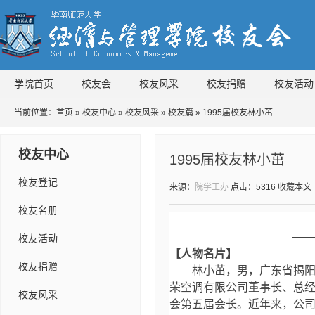
学院首页
校友会
校友风采
校友捐赠
校友活动
当前位置：
首页
»
校友中心
»
校友风采
»
校友篇
» 1995届校友林小茁
校友中心
1995届校友林小茁
校友登记
来源：
院学工办
点击：
5316
收藏本文
校友名册
——
校友活动
【人物名片】
校友捐赠
林小茁，男，广东省揭
荣空调有限公司董事长、总经
校友风采
会第五届会长。近年来，公