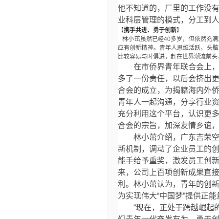
他不知道的，厂里的工作没
业科层管理的模式，分工到
【
携手共进、勇于创新
】
林小茁虽然已经
40
多岁，但依然充满
应有创新精神。青年人思维活跃，头脑
比较容易与时俱进，赶在世界潮流前头
在市侨界青年联合会上
多了一份责任，以后会挤出
合会的成立，为揭籍海内外
青年人一起沟通，分享行业
充分利用这个平台，认识更
合会的宗旨，加深友情乡谊
林小茁介绍，广东吉荣空
新机制，调动了企业员工的创新
能手给予重奖，激发员工创
来，公司上百项创新成果直
利。林小茁认为，青年的创
为实现伟大“中国梦”提供正能
“现在，正处于跨越崛起