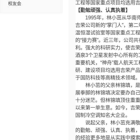
工程等国家重点项目均选用吉
校友会
【勤勉顽强、认真执着】
1995
年，林小茁从华南
吉荣公司新的
“
掌门人
”
，第二
温恒湿试验室等国家重点工
的
“
接力赛
”
。近三年，公司共
利。强大的科研实力，使吉
酒泉
3
个卫星发射中心所有的
重要机关，
“
神舟
”
载人航天工
研、建设项目均选用吉荣产
于国防科技等高精技术领域
林小茁的父亲林锦填，
展拳脚的林锦填决定要办自
十分迷茫。但林锦填顶住重
以来第一单生意。如今，吉
国制冷空调知名大企业。
说起父亲，林小茁充满
的勤勉、顽强、认真、执着
的经验更多地是从实践中摸