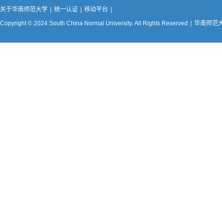
关于华南师范大学
|
统一认证
|
移动平台
|
Copyright © 2024 South China Normal University. All Rights Reserved
|
华南师范大