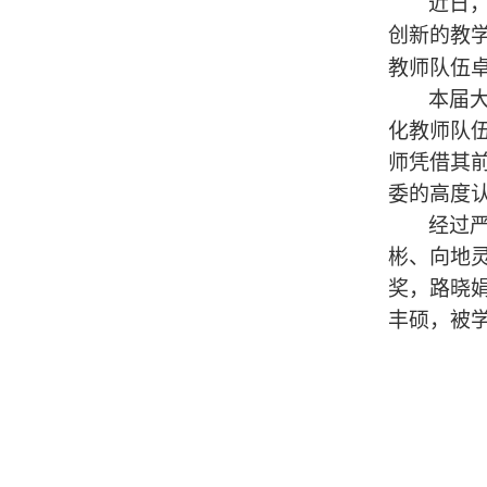
近日
创新的教
教师队伍
本届
化教师队
师凭借其
委的高度
经过
彬、向地
奖，路晓
丰硕，被