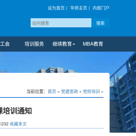
设为首页
|
华师主页
|
内部门户
搜索
工会
培训服务
继续教育
MBA教育
当前位置：
首页
»
党建思政
»
党校培训
»
课培训通知
1232
收藏本文