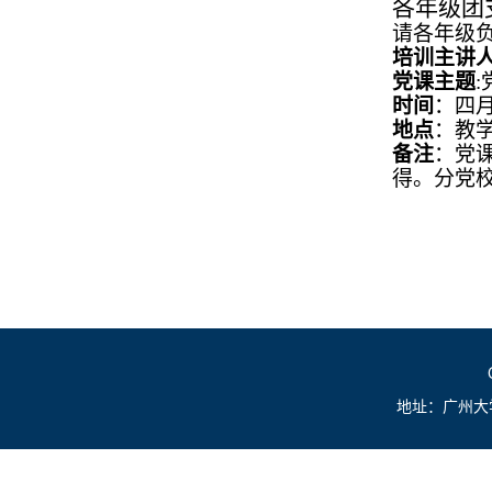
各年级团
请各年级
培训主讲
党课主题
:
时间
：四月
地点
：教学
备注
：党
得。分党
地址：广州大