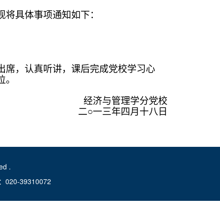
现将具体事项通知如下：
出席，认真听讲，课后完成党校学习心
位。
经济与管理学分党校
二○一三年四月十八日
d .
-39310072