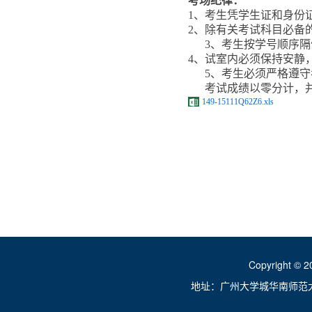
考场纪律：
1
、考生凭学生证和身份
2
、除有关考试科目必备
3
、考生按学号顺序隔
4
、试室内必须保持安静
5
、考生必须严格遵守
考试成绩以零分计，
149-15111Q62Z6.xls
经济与管
2015
Copyright ©
地址：广州大学城华南师范大