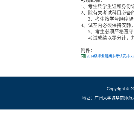
考场纪律：
1
、考生凭学生证和身份
2
、除有关考试科目必备
3
、考生按学号顺序隔
4
、试室内必须保持安静
5
、考生必须严格遵守
考试成绩以零分计，
附件：
2014级毕业班期末考试安排.xl
Copyright ©
地址：广州大学城华南师范大