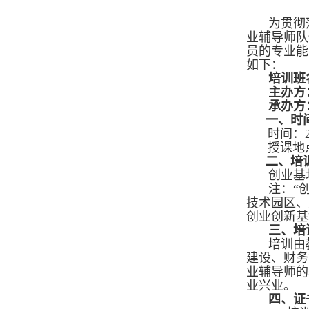
为贯彻
业辅导师队
员的专业能
如下：
培训班
主办方
承办方
一、时
时间：2
授课地
二、培
创业基
注：“
技术园区、
创业创新基
三、培
培训由
建设、财务
业辅导师的
业兴业。
四、证