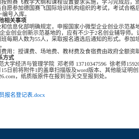
训按照赛飞教学大纲和课程设置要求实施，学习完成后，
员自愿参加德国赛飞国际培训机构组织的考试，考试合格
一编号入库。
他相关事项
业和信息化部明确规定，申报国家小微型企业创业示范基
企业创业创新示范基地的，应有不少于2名创业辅导师。
训班每期人数为55人，采取报名遴选后通知的形式。参加
。
训费用：授课费、场地费、教材费及食宿费由政府全额资
系方式
大学经济与管理学院 邓老师 13710347596 徐老师159204
月15日前将附件1的盖章扫描版及word版本、其他能证
u@126.com，纸质版原件在报到当天交至报到处。
员报名登记表.docx