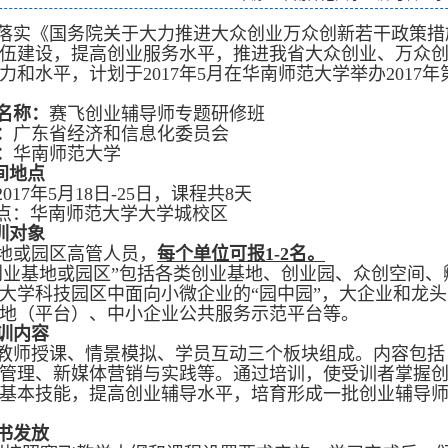
落实《国务院关于大力推进大众创业万众创新若干政策措施
伍建设，提高创业服务水平，推进我省大众创业、万众
力和水平，计划于2017年5月在华南师范大学举办201
名称：
赛飞创业辅导师专题研修班
：
广东省经济和信息化委员会
：
华南师范大学
间地点
017年5月18日-25日，课程共8天
点：华南师范大学大学城校区
训对象
地或园区高管人员，
每个单位可报1-2名。
创业基地或园区”包括各类创业基地、创业园、众创空间
大学科技园区中面向小微企业的“园中园”，大企业和龙
地（平台）、中小企业公共服务示范平台等。
训内容
教师授课、情景模拟、学员互动三个板块组成。内容包括
管理、新媒体营销与实践等。通过培训，使受训者掌握
基本技能，提高创业辅导水平，培育形成一批创业辅导
书发放