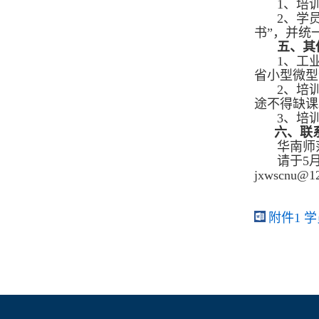
1、培
2、学
书”，并统
五、其
1、工
省小型微型
2、培
途不得缺课
3、培
六、联
华南师范
请于5
jxwscn
附件1 学