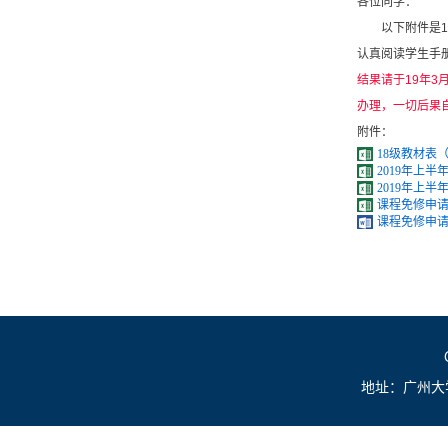
各位同学：
以下附件是
认真阅读学生手
结果请于
19
年
3
办理，一切后果
附件：
18级教材表（
2019年上半年
2019年上半年
课程免修申请表
课程免修申请
地址：广州大