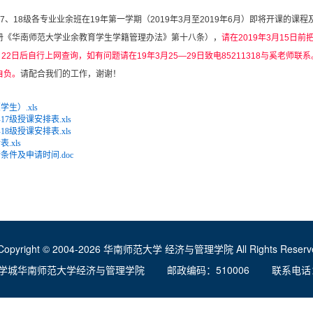
17、
18
级各专业业余班在
19
年第一学期（
2019
年
3
月至
2019
年
6
月）即将开课的课程
册《华南师范大学业余教育学生学籍管理办法》第十八条），
请在
2019
年
3
月
15
日前
月
22
日后自行上网查询，如有问题请在
19
年
3
月
25—29
日致电
85211318
与奚老师联系
自负。
请配合我们的工作，谢谢！
学生）.xls
17级授课安排表.xls
18级授课安排表.xls
.xls
条件及申请时间.doc
Copyright © 2004-2026 华南师范大学 经济与管理学院 All Rights Reserve
学城华南师范大学经济与管理学院 邮政编码：510006 联系电话：020