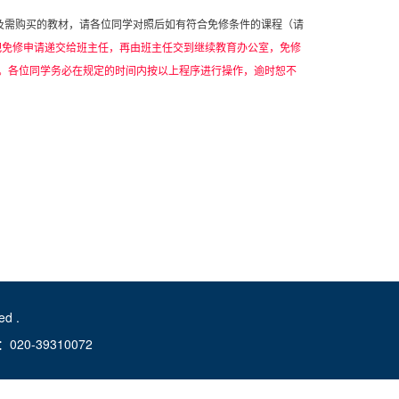
及需购买的教材，请各位同学对照后如有符合免修条件的课程（请
把免修申请递交给班主任，再由班主任交到继续教育办公室，免修
。各位同学务必在规定的时间内按以上程序进行操作，逾时恕不
d .
-39310072