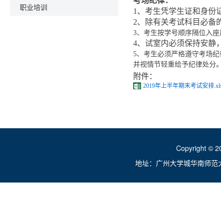
考场纪律：
职业培训
1、考生凭学生证和身份
2、除有关考试科目必备
3、考生按学号顺序隔位入
4、试室内必须保持安静
5、考生必须严格遵守考场
并视情节轻重给予纪律处分
附件：
2019年上半年期末考试安排.xl
Copyright ©
地址：广州大学城华南师范大