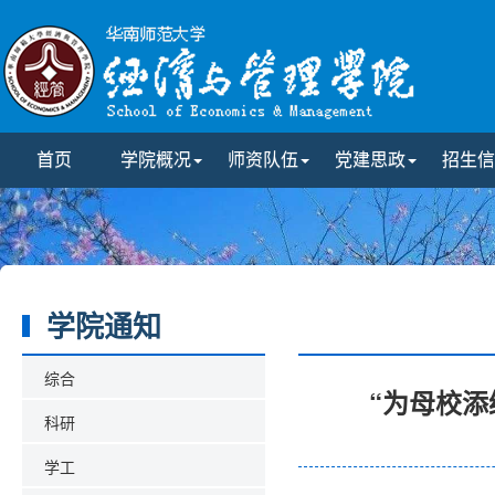
首页
学院概况
师资队伍
党建思政
招生信
学院通知
综合
“为母校添
科研
学工