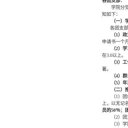
各团支部：
学院
分
知如下：
（一）
各团支
（
1
）政
申请书
一个
（
2
）学
在
3.0
以上。
（
3
）工
著。
（
4
）群
（
5
）年
（二）
（
1
）团
上，以无记
员的
50
％
；
（
2
）团
（
3
）学