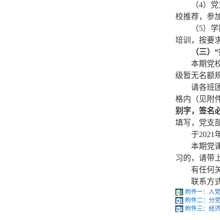
（
4
）党
校推荐，参
（
5
）学
培训，按要
（三）
本期党
级暂无名额
请各班
格内（见附
别字
，
签名
填写，党支
于
2021
本期党
习的，请带
有任何
联系方
附件一：入党
附件二：分党
附件三：经济