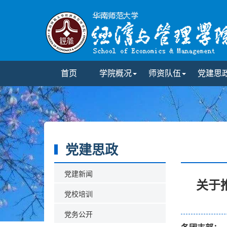
首页
学院概况
师资队伍
党建思
党建思政
党建新闻
关于
党校培训
党务公开