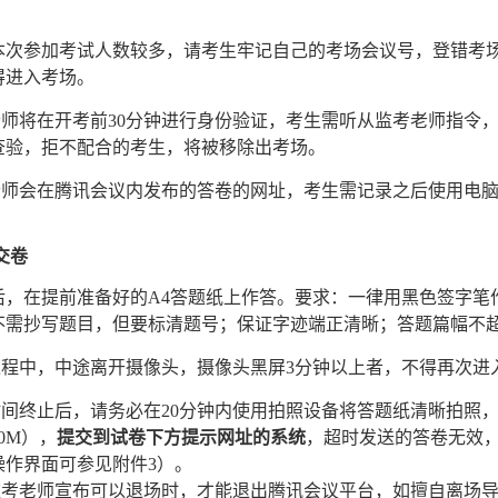
。
本次参加考试人数较多，请考生牢记自己的考场会议号，登错考
得进入考场。
老师将在开考前
30分钟进行身份
验证
，考生需听从监考老师指令，
查验，拒不配合的考生，将被移除出考场。
老师会在腾讯会议内发布的答卷的网址，考生需记录之后使用电
交卷
开考后，在提前准备好的A4答题纸上作答。要求：一律用黑色签字
不需抄写题目，但要标清题号；保证字迹端正清晰；答题篇幅不超
试过程中，中途离开摄像头，摄像头黑屏3分钟以上者，不得再次进
时间终止后，请务必在20分钟内使用拍照设备将答题纸清晰拍照，
0M）
，
提交到试卷下方提示网址的
系统
，超时发送的答卷无效
操作界面可参见附件3）。
待监考老师宣布可以退场时，才能退出腾讯会议平台，如擅自离场