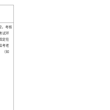
控，考核
考试环
固定在
监考老
。
（如