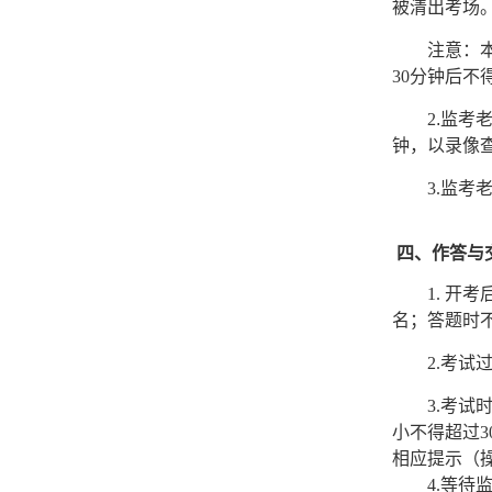
被清出考场
注意：
30分钟后不
2
.
监考
钟，以录像
3.
监考
四、作答与
1. 
名；答题时
2.考
3.考试
小不得超过3
相应提示（
4.等