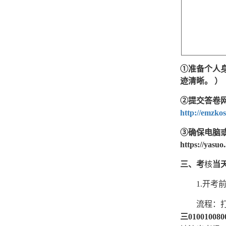
①准备个人
迹清晰。
）
②
提交答卷
http://emzkos
③
确保电脑
https:/
三、考
核
当
1.开考
流程：
三01001008