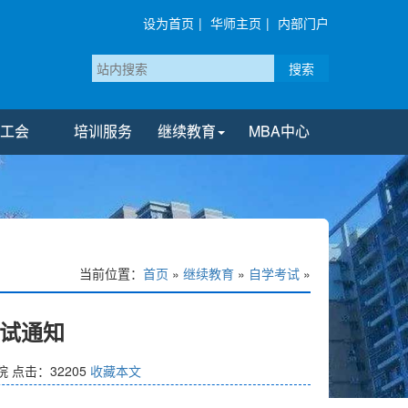
设为首页
|
华师主页
|
内部门户
搜索
工会
培训服务
继续教育
MBA中心
当前位置：
首页
»
继续教育
»
自学考试
»
考试通知
院
点击：
32205
收藏本文