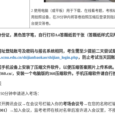
2.
使用电脑（或平板）用于下载、在线看考题，考核
用拍照设备，在20分钟内将答卷拍照压缩后登录到指
台提交答卷。
身份证，黑色签字笔，自行打印A4答题纸若干张（答题纸样式见
网址登陆账号及密码与报名系统相同，考生需
至少
提前二天尝试
.scnu.edu.cn/shijianbaokao/shijian_login.php
，防止考试当天因账
或手机设备上安装了压缩文件软件，以便压缩答案照片上传系统
/yasuo.360.cn/，安装一个电脑版的360压缩软件。手机压缩软件
天
前
分钟申请
进入考场
：
50
打开腾讯会议
→在会议号栏输入你的
考场会议号
→在您的名称栏
0001）
→加入会议，监考老师在核对名单后准许进入会议室，不按