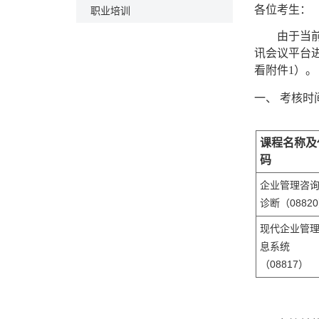
职业培训
各位考生：
由于当
讯会议平台
看附件1）。
一、
考核时
课程名称及
码
企业管理咨
08820
诊断（
现代企业管
息系统
08817
（
）