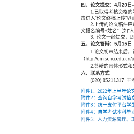
四、论文提交：
4
月
20
日
1.
已取得考核资格的
击进入
“
论文终稿上传
”
界
2.
上传的论文稿件应
文报名编号
+
姓名
”
（如
“
3.
论文一经提交，
五、论文答辩：
5
月
1
5
日
1.
论文初审结束后，
（
http://em.scnu.edu.cn/j
2.
答辩的具体形式和
六、联系方式
(020) 85211317
王
附件1：2022年上半年论
附件
2
：查询自学考试信
附件
3
：统一支付平台学
附件
4
：自学考试本科毕
附件
5：人力资源管理、工