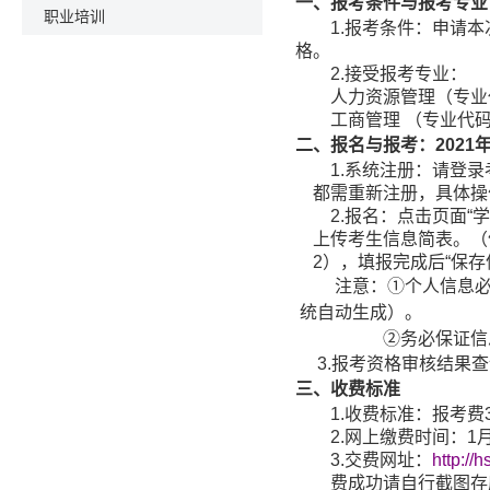
一、报考条件与报考专业
职业培训
1.
报考条件：申请本
格。
2.
接受报考专业：
人力资源管理（专业
工商管理
（专业代码：
二、报名与报考：
2021
1.
系统注册：请登录
都需重新注册，具体操
2.
报名：点击页面
“
学
上传考生信息简表。（
2
），填报完成后
“
保存
注意：
①
个人信息
统自动生成）
②务必保证信
3.
报考资格审核结果查
三、收费标准
1.
收费标准：报考费
2.
网上缴费时间：
1
3.
交费网址：
http://
费成功请自行截图存