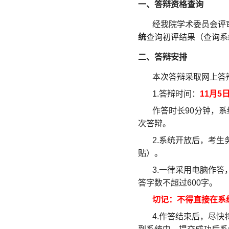
一、答辩资格查询
经我院学术委员会评
统
查询初评结果（查询系
二、答辩安排
本次答辩采取网上答
1.
答辩时间：
11
月
5
作答时长
90
分钟，系
次答辩。
2.
系统开放后，考生
贴）。
3.
一律采用电脑作答
答字数不超过
600
字。
切记：不得直接在系
4.
作答结束后，尽快