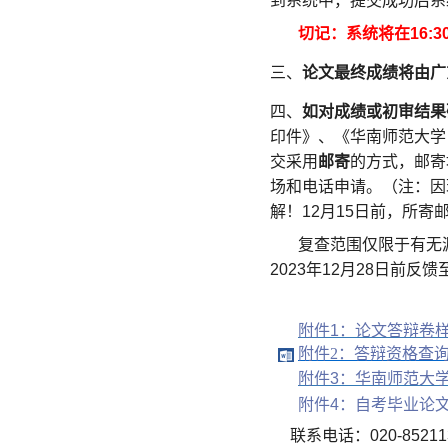
到系统中，提交成功后系
切记：系统将在
16:3
三、
论文最终成绩将由广
四、
如对成绩或初审结果
印件》、《华南师范大学
交采用
邮寄
的方式，邮寄
场和电话申请。（注：因
解！
12
月
15
日前，所寄
复查范围仅限于有无
202
3
年
12
月
28
日前反馈
附件
1
：论文答辩卷
附件2：答辩资格查询及
附件
3
：华南师范大
附件
4
：自考毕业论
联系电话：
020-85211