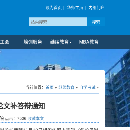
设为首页
|
华师主页
|
内部门户
搜索
工会
培训服务
继续教育
MBA教育
当前位置：
首页
»
继续教育
»
自学考试
»
）论文补答辩通知
院
点击：
7506
收藏本文