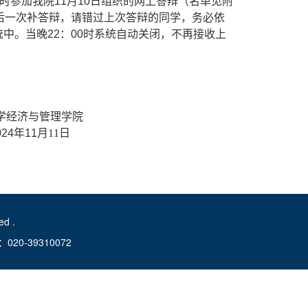
时参加我院11月10日组织的网上答辩（名单见附
最后一次补答辩
，
请错过上次答辩的同学
，
务必依
中。当晚22：00时系统自动关闭，不再接收上
管理学院
4
年
11
月11
日
d .
-39310072