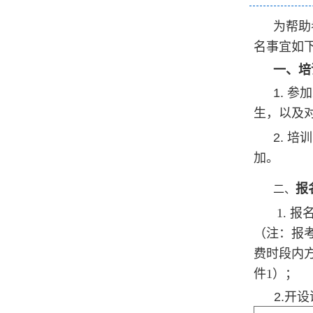
为帮助
名事宜如
一、培
1.
参加
生，以及
2.
培训
加。
报
二、
1. 
（注：报
费时段内
件1）
；
2.
开设