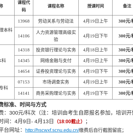
课程代
称
课程名称
授课时间
备注
码
13968
劳动关系与劳动法
4月19日上午
300元/
理本科
人力资源管理高级实
14106
4月19日下午
300元/
验
14318
投资银行理论与实务
4月18日上午
300元/
本科
14345
网络金融与支付
4月19日上午
300元/
14654
证券投资理论与实务
4月19日下午
300元/
07153
市场调查实务
4月19日上午
300元/
专科
14141
商务采购理论与实务
4月19日下午
300元/
费标准、时间与方式
费：
300
元
/
科次（注：培训由考生自愿报名参加，培训开
时间：
4
月
9
日
-
4
月
13
日
；
（
18:00
截止）
平台网址：
http://hscwxf.scnu.edu.cn/
缴费后自行截图留底；