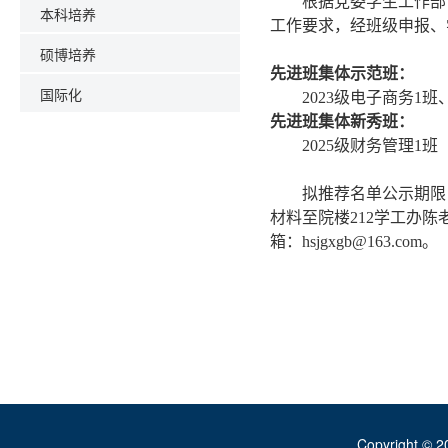
根据党委学生工作部
本科培养
工作要求，经班级申报、
硕博培养
先进班集体示范班：
国际化
2023
级电子商务
1
班
先进班集体新秀班：
2025
级财务管理
1
班
拟推荐名单公示期限
材料至院楼
212
学工办陈
箱：
hsjgxgb@163.com
。
Copyright ©