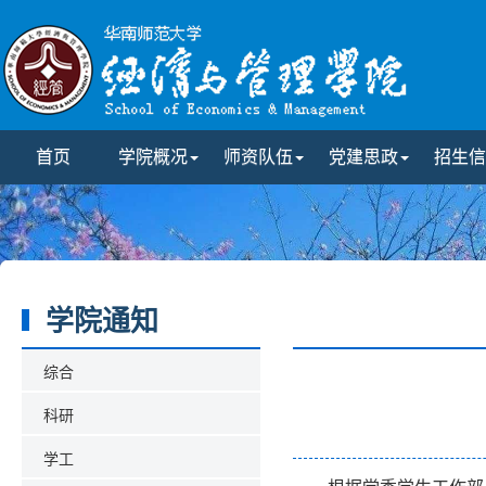
首页
学院概况
师资队伍
党建思政
招生信
学院通知
综合
科研
学工