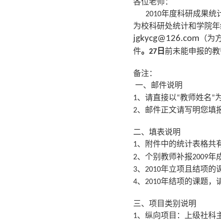
各位老师：
年度科研成果统
2010
为校科研处统计和学院年
jgkycg@126.com
（为
件
。
日
前未能申报的教
27
备注：
一、邮件说明
、请直接以
教师姓名
1
“
”
、邮件正文请写明您填
2
二、填表说明
、附件中的统计表格共
1
、个别教师补报
年
2
2009
、
年立项且结项的
3
2010
、
年结项的课题，
4
2010
三、项目类别说明
、纵向项目：上级社科
1