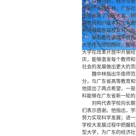
12月19日，经济与管
厅副厅长魏中林，广东社
庄等出席了庆祝大会。钟
副教授和07级本科生朱
系领导和各届校友共11
钟阳胜在讲话中首先强
大学作为师范院校，能够
大学在改革开放中开展经
庆，能够激发每个教师和
社会的发展做出更大的
魏中林指出华南师范大
分，与广东省高等教育和
他提出了两点希望，一是
科能够在广东省新一轮的
刘鸣代表学校向长期以
们表示感谢。他指出，学
努力实现科学发展；进一
学校大发展过程中把握机
型大学，为广东的经济社