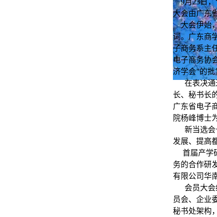
9月23日，
大会由广东
大会伊始
词。广东商
子商务系主
电子商务协
济学会
”
的批
在表决通
长、秘书长
广东省电子
院杨峰博士
新当选会
发展、提高
首届产学
务的合作研
有限公司华
会员大会
员会、企业
秘书处架构