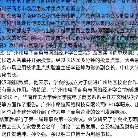
“
广州市电子商务与网络经济学会
”
第一届会员大会暨第一届理事
省电子商务市场应用技术重点实验室主办。
，广东省电子商务协会秘书长黄伟群、广东省网商协会专职副秘
学院科研处处长傅道忠介绍了广东商学院建校以来的发展状况以
任、教育部电子商务专业教学指导委员会委员邓顺国教授宣读了
会发来的贺信。随后，广州市社科联调研员曾杰灵宣读了广州市
复》及广州市民政局《关于准予筹备成立
“
广州市电子商务与网
过《广州市电子商务与网络经济学会章程》及宣读《选举规则》
的候选人名单并开始投票。经过长达
20
多分钟的投票点票，大会
商务市场应用技术重点实验室主任李征坤为常务副会长，中山大
为秘书长。
长邓顺国致辞。他表示，学会的成立对于促进广州地区校企合作
都有重大作用。他希望，
“
广州市电子商务与网络经济学会
”
能够
研论坛上，华南理工大学经贸学院电子商务系系主任左文明从对
发等方面作了报告。广州市摩拉网络科技有限公司
CEO
李曙东、
南区总裁李建分别介绍了作为电子商务企业的公司发展概况。
结束后举行了第一届理事会第一次会议。会议研究了学会业务范
委员会三大专家委员会名单，讨论了会员发展、会费标准及财务
，聘任贺瑞坤、孙坚强、余以胜三位博士为副秘书长。