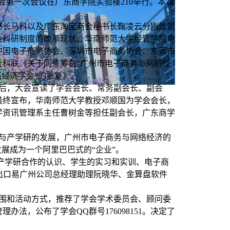
会第一次会议在广东商学院实验楼
210
举行。本次
书长马科以及广东淘宝商会秘书长鞠凌云分别致贺
及科研制度的改革现状。华南师范大学经管学院电
中国电子商务协会、深圳市电子商务协会、东莞市
社科联《关于同意筹备
“
广州市电子商务与网络经
络经济学会
”
的批复》。
后，大会宣读了学会会长、常务副会长、副会
最终宣布，华南师范大学教授邓顺国为学会会长，
学资讯管理系主任曹树金等担任副会长，广东商学
与产学研的发展，广州市电子商务与网络经济的
发展成为一个阿里巴巴式的
“
企业
”
。
产学研合作的认识、学生的实习和实训、电子商
出口易广州公司总经理助理阮晓华、金算盘软件
围和活动方式，推荐了学会学术委员会、顾问委
管理办法，公布了学会
QQ
群号
176098151
。决定了