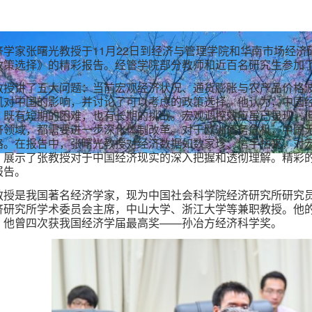
济学家张曙光教授于
11
月
22
日
到经济与管理学院和华南市场经济
政策选择》的精彩报告。经管学院部分教师和近百名研究生参加
教授讲了五大问题：当前宏观经济状况、通货膨胀与农产品价格
机对中国的影响，并讨论了可以考虑的政策选择。他认为，中国
，既有短期的困难，也有长期的挑战。宏观调控效应虽已显现，
济领域，都需要进一步深化体制改革。对于欧洲债务危机，中国
路。在报告中，张曙光教授对经济数据如数家珍、信手拈来，对
，展示了张教授对于中国经济现实的深入把握和透彻理解。精彩
报告。
教授是我国著名经济学家，现为中国社会科学院经济研究所研究
济研究所学术委员会主席，中山大学、浙江大学等兼职教授。他
。他曾四次获我国经济学届最高奖——孙冶方经济科学奖。