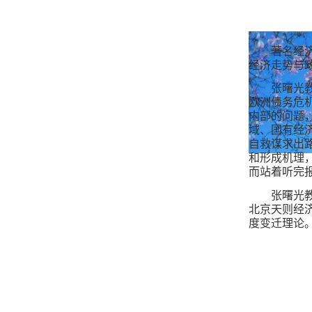
著名经
经济走势与
张曙光
欧洲债务危
内部的问题
域、国有经
自救谋求出
和形成机理
而站着听完
张曙光
北京天则经
度变迁理论