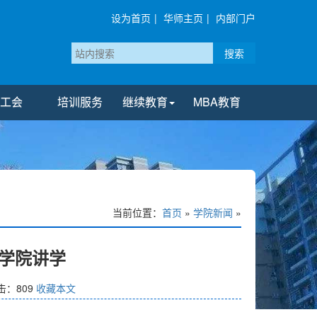
设为首页
|
华师主页
|
内部门户
搜索
工会
培训服务
继续教育
MBA教育
当前位置：
首页
»
学院新闻
»
学院讲学
击：
809
收藏本文