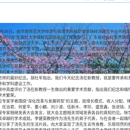
年11月26日，由华南师范大学经济与管理学院和华南市场经济研究中心共同
学术研讨会”在我校大学城校区国际会议厅隆重举行。广东省社会科学界联
了会议。来自武汉大学、中山大学、中国人民大学、澳大利亚新南威尔士
济学界专家学者齐聚羊城，汤在新教授的家人、弟子、生前好友以及我校师
记李如铁、经济与管理学院副院长、华南市场经济研究中心主任吴超林、
校长李永杰教授主持。
表学校在开幕式上致欢迎辞。胡社军书记在致辞中首先对参会的各位专家
养的重大贡献，指出今天以学术研讨的方式来寄托我们对汤在新教授的景
老师的最好纪念。胡社军指出，我们今天纪念汤在新教授，就是要传承和
养和学科建设工作。
辞中高度评价了汤在新教授一生做出的重要学术贡献，指出我们纪念和缅
学术繁荣。
位专家学者围绕“深化改革与发展转型”的主题，就增长模式、收入分配、
、任治君、何爱平、董小麟、刘少波、伍新木、李珍、盛思鑫、张进铭、
授专家相继发表大会发言，就大会主题相关领域发表各自的真知灼见。除
其卓越的学术成就。李健英教授作为汤先生的弟子代表，与在会者一起缅
家分享了汤先生的生活片段，向大家呈现了汤先生言传身教、乐观坦然的
式由华南师范大学华南市场经济研究中心主任、华南师范大学经济与管理