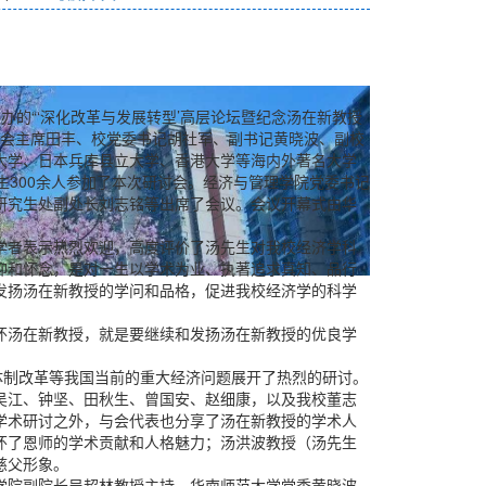
主办的“‘深化改革与发展转型’高层论坛暨纪念汤在新教授
合会主席田丰、校党委书记胡社军、副书记黄晓波、副校
大学、日本兵库县立大学、香港大学等海内外著名大学
生300余人参加了本次研讨会。经济与管理学院党委书记
研究生处副处长刘志铭等出席了会议。会议开幕式由华
学者表示热烈欢迎，高度评价了汤先生对我校经济学科
仰和怀念，是对一生以学术为业、执著追求真知、品行
发扬汤在新教授的学问和品格，促进我校经济学的科学
怀汤在新教授，就是要继续和发扬汤在新教授的优良学
体制改革等我国当前的重大经济问题展开了热烈的研讨。
吴江、钟坚、田秋生、曾国安、赵细康，以及我校董志
学术研讨之外，与会代表也分享了汤在新教授的学术人
怀了恩师的学术贡献和人格魅力；汤洪波教授（汤先生
慈父形象。
学院副院长吴超林教授主持。华南师范大学党委黄晓波