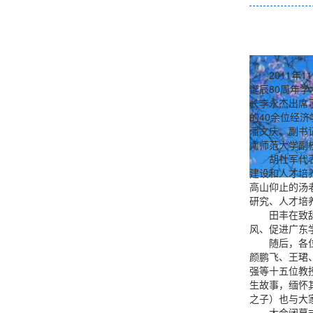
2011
诞辰80周年
长李永杰出席
的40余位经
潘文庆、副书
南师范大学副
胡社军代
建设和人才培
高山仰止的汤
研究、人才培
田丰在致
风、促进广东
随后，各
颜鹏飞、王珺
强等十五位教
生故事，缅怀
之子）也与大
大会闭幕