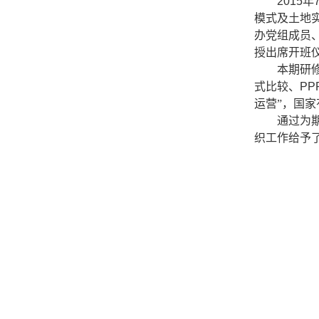
2015
年
模式及土地
办党组成员
授出席开班
本期研修
式比较、
PP
运营”，国
通过为
织工作给予