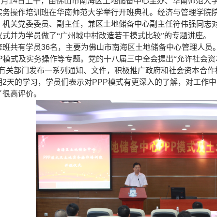
7
月
14
日上午，由佛山市南海区土地储备中心主办、华南师范大
实务操作培训班在华南师范大学举行开班典礼。经济与管理学院
、机关党委委员、副主任，兼区土地储备中心副主任符伟强同志
仪式并为学员做了“广州城中村改造若干模式比较”的专题讲座。
班共有学员
36
名，主要为佛山市南海区土地储备中心管理人员
P
模式及实务操作等专题。党的十八届三中全会提出“允许社会
家有关部门发布一系列通知、文件，积极推广政府和社会资本合作
期
2
天的学习，学员们表示对
PPP
模式有更深入的了解，对工作中
了很高评价。