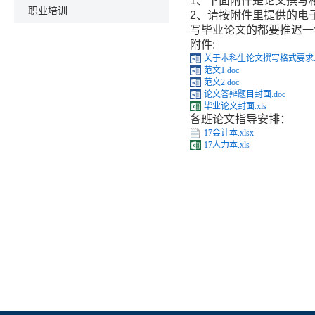
1、下面附件是论文撰写
职业培训
2、请按附件里提供的电
写毕业论文的都要推迟一
附件:
关于本科生论文撰写格式要求.d
范文1.doc
范文2.doc
论文答辩题目封面.doc
毕业论文封面.xls
各班论文指导安排：
17会计本.xlsx
17人力本.xls