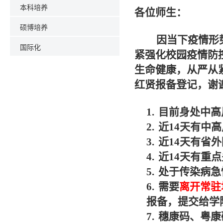
本科培养
各位师生：
硕博培养
因当下疫情形
国际化
紧强化校园疫情防
生命健康，从严从
红贤报备登记，谢
1.
目前身处中高
2.
近
14
天有中高
3.
近
14
天有省外
4.
近
14
天有重点
5.
处于传染病急
6.
需要
离开常驻
报备，提交给学
7.
穗康码、粤康