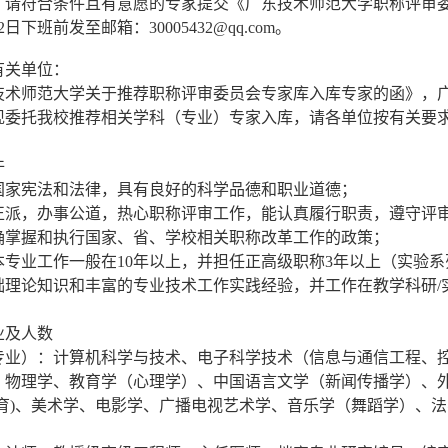
】请符合条件且有意愿的专家提交《广东技术师范大学职称评审
12日下班前发至邮箱：30005432@qq.com。
有关单位：
技术师范大学关于推荐职称评审委员会专家库入库专家的函》，
现委托我校推荐相关学科（专业）专家入库，请各单位按有关要
件
国家宪法和法律，具有良好的科学品德和职业道德；
正派，办事公道，热心职称评审工作，能认真履行职责，遵守评
确掌握和执行国家、省、学校相关职称改革工作的政策；
本专业工作一般在10年以上，并担任正高级职称3年以上（实验
础理论知识和丰富的专业技术工作实践经验，并工作在教学科研/
业及人数
专业）：计算机科学与技术、电子科学技术（信息与通信工程、
、物理学、教育学（心理学）、中国语言文学（新闻传播学）、
教育)、美术学、电影学、广播电视艺术学、音乐学（舞蹈学）、法
。