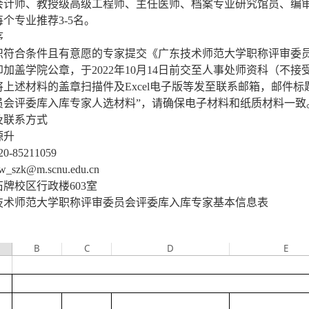
会计师、教授级高级工程师、主任医师、档案专业研究馆员、编
个专业推荐3-5名。
序
织符合条件且有意愿的专家提交《广东技术师范大学职称评审委
加盖学院公章，于2022年10月14日前交至人事处师资科（不
上述材料的盖章扫描件及Excel电子版等发至联系邮箱，邮件标
员会评委库入库专家人选材料”，请确保电子材料和纸质材料一致
及联系方式
源升
-85211059
zk@m.scnu.edu.cn
牌校区行政楼603室
技术师范大学职称评审委员会评委库入库专家基本信息表