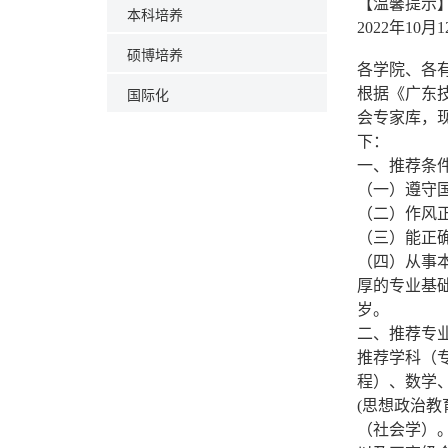
【温馨提示
本科培养
2022年10月
硕博培养
各学院、各
国际化
根据《广东
会专家库，
下：
一、推荐条
（一）遵守
（二）作风
（三）能正
（四）从事
厚的专业基
岁。
二、推荐专
推荐学科（
程）、数学
(思想政治
（社会学）