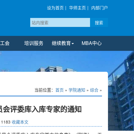
设为首页
|
华师主页
|
内部门户
搜索
工会
培训服务
继续教育
MBA中心
当前位置：
首页
»
学院通知
»
综合
»
员会评委库入库专家的通知
：
1183
收藏本文