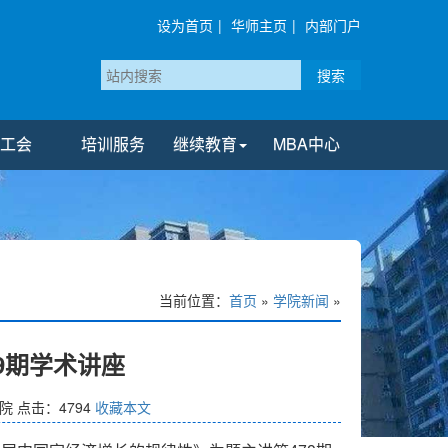
设为首页
|
华师主页
|
内部门户
搜索
工会
培训服务
继续教育
MBA中心
当前位置：
首页
»
学院新闻
»
9期学术讲座
院
点击：
4794
收藏本文