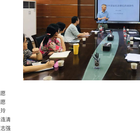
刘愿
刘愿
杜玲
彭连清
董志强