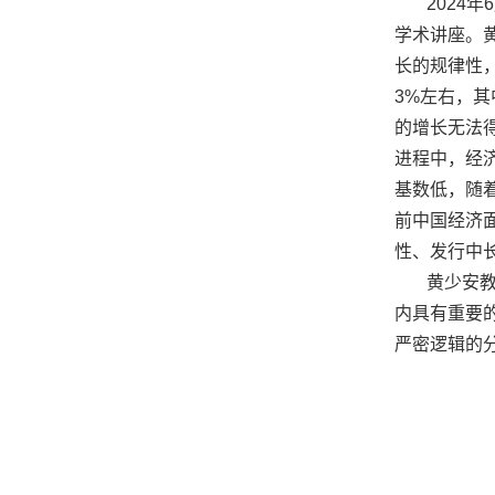
2024
学术讲座。
长的规律性
3%左右，其
的增长无法
进程中，经
基数低，随
前中国经济
性、发行中
黄少安
内具有重要
严密逻辑的