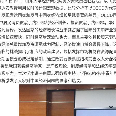
年6月19日下午，山东大学经济研究院黄少安教授莅临我院，以《
黄少安教授利用长时段跨国宏观数据，比较分析了以OECD为代
，发现发达国家和发展中国家经济增长呈现显著的差异。OECD
中居民消费贡献了约2.4%的经济增长，投资贡献了约0.3%，净
得到解释。发达国家的经济增长得益于其占据了国际分工中产业
济增长速度快，同时经济增速波动也大，而且主要依赖投资来驱
着经济总量增加及资源承载力限制，经济增速自然会缓慢下降，
面临的挑战提出了相应的政策建议，包括发挥市场机制在资源配
长期国债要形成稳定预期、通过改变要素禀赋结构完善收入分配
教授是我国著名经济学家，是产权理论、制度经济学和法经济学
的影响力。本次学术讲座由董志强教授主持，学院20多名中青年
分析激发了大家对中国经济问题的思考和热议。