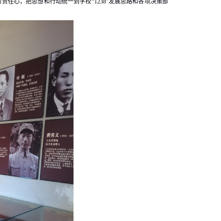
责任心，把思想和行动统一到学校“1238”发展思路和各项决策部