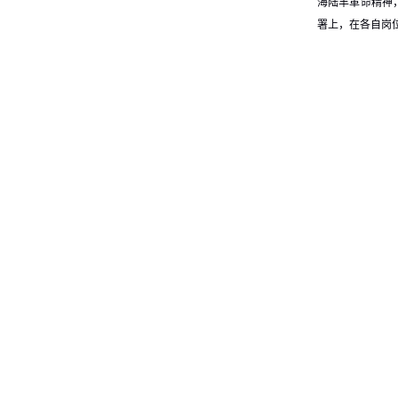
海陆丰革命精神，
署上，在各自岗