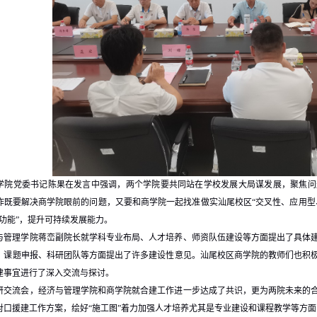
学院党委书记陈果在发言中强调，两个学院要共同站在学校发展大局谋发展，聚焦问
作既要解决商学院眼前的问题，又要和商学院一起找准做实汕尾校区“交叉性、应用型
功能”，提升可持续发展能力。
与管理学院蒋峦副院长就学科专业布局、人才培养、师资队伍建设等方面提出了具体
、课题申报、科研团队等方面提出了许多建设性意见。汕尾校区商学院的教师们也积
建事宜进行了深入交流与探讨。
研交流会，经济与管理学院和商学院就合建工作进一步达成了共识，更为两院未来的
对口援建工作方案，绘好“施工图”着力加强人才培养尤其是专业建设和课程教学等方