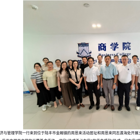
，经济与管理学院一行来到位于陆丰市金厢镇的周恩来活动居址和周恩来同志渡海处开展