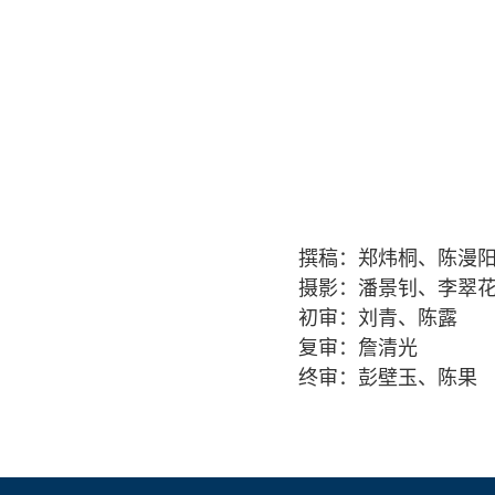
撰稿：郑炜桐、陈漫
摄影：潘景钊、李翠
初审：刘青、陈露
复审：詹清光
终审：彭壁玉、陈果