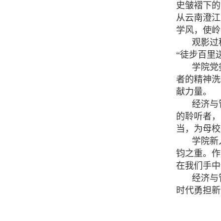
史皱褶下的
从云南澄江
学风，使岭
观影过
“徒步百里
学院党
者的精神洗
献力量。
经济与
的聆听者，
当，为母校
学院新
钧之重。作
在我们手中
经济与
时代勇担新