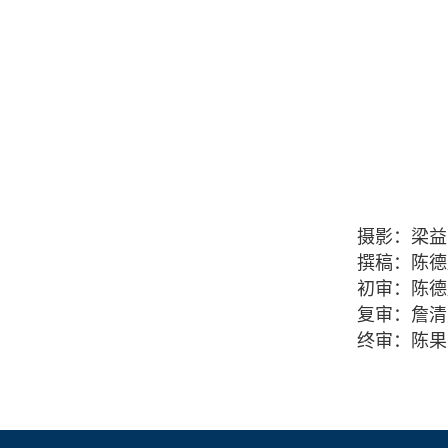
摄影：梁益
撰稿：陈德
初审：陈德
复审：詹清
终审：陈果