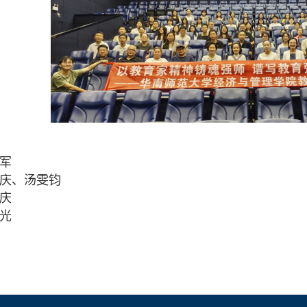
军
庆、汤雯钧
庆
光