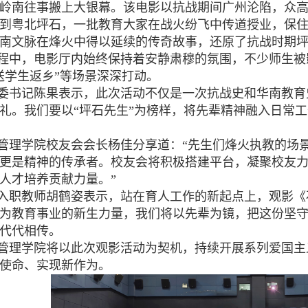
岭南往事搬上大银幕。该电影以抗战期间广州沦陷，众
到粤北坪石，一批教育大家在战火纷飞中传道授业，保
南文脉在烽火中得以延续的传奇故事，还原了抗战时期坪
程中，电影厅内始终保持着安静肃穆的氛围，不少师生被影
送学生返乡”等场景深深打动。
委书记陈果表示，此次活动不仅是一次抗战史和华南教育
礼。我们要以“坪石先生”为榜样，将先辈精神融入日常
管理学院校友会会长杨佳分享道：“先生们烽火执教的场
更是精神的传承者。校友会将积极搭建平台，凝聚校友力
人才培养贡献力量。”
入职教师胡鹤姿表示，站在育人工作的新起点上，观影《
为教育事业的新生力量，我们将以先辈为镜，把这份坚
代代相传。
管理学院将以此次观影活动为契机，持续开展系列爱国主
使命、实现新作为。