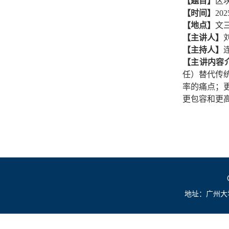
【题目】
区
【时间】
20
【地点】
文三
【主讲人】
【主持人】
【主讲内容
任）替代传
率的痛点；
更包容和更
地址：广州大