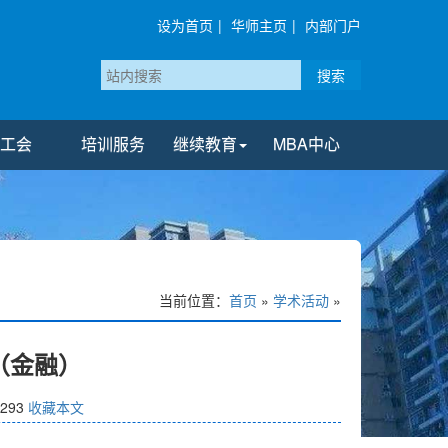
设为首页
|
华师主页
|
内部门户
搜索
工会
培训服务
继续教育
MBA中心
当前位置：
首页
»
学术活动
»
（金融）
293
收藏本文