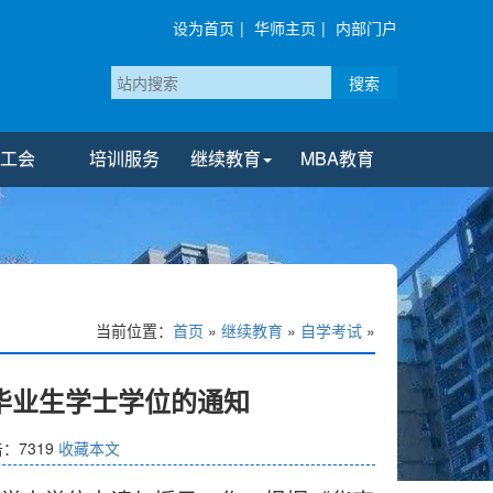
设为首页
|
华师主页
|
内部门户
搜索
工会
培训服务
继续教育
MBA教育
当前位置：
首页
»
继续教育
»
自学考试
»
科毕业生学士学位的通知
击：
7319
收藏本文