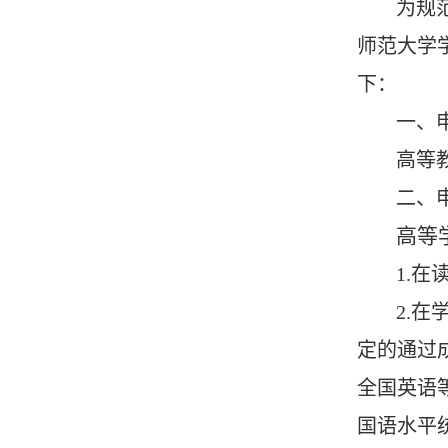
为规
师范大学
下：
一、
高等
二、
高等
1.
2.
定的通过
全国英语
国语水平