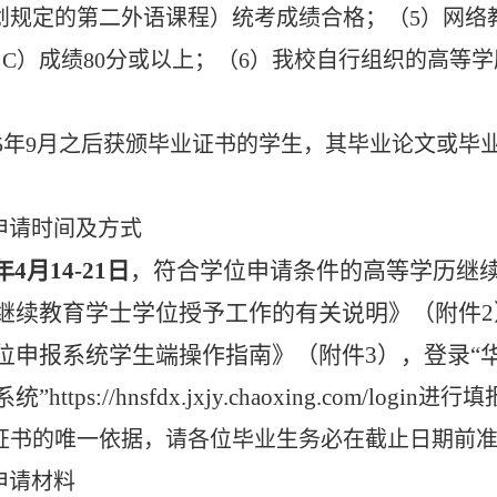
划规定的第二外语课程）统考成绩合格；（5）网络
、C）成绩80分或以上；（6）我校自行组织的高等
2025年9月之后获颁毕业证书的学生，其毕业论文或
。
申请时间及方式
年4月1
4
-2
1
日
，符合学位申请条件的高等学历继
继续教育学士学位授予工作的有关说明》（附件
位申报系统学生端操作指南》（附件3），登录“
ttps://hnsfdx.jxjy.chaoxing.com/login
进行填
证书的唯一依据，请各位毕业生务必在截止日期前
申请材料