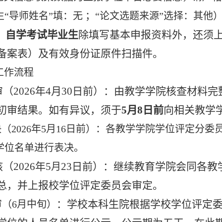
“导师姓名”填：无 ；“论文选题来源”选择：其他
）自学考试毕业生
除填写基本申报资料外，还须
备案表）及有效身份证原件扫描件。
工作流程
审（2026年4月30日前）
：由教学学院核查材料完
初审结果。如有异议，须于
5
月
8
日前
向相关教学
表决（2026年5月16日前）：各教学学院学位评定
学位名单进行表决。
核
（2026年5
23日前）
：继续教育学院会同各教
月
总，并上报校学位评定委员会审定。
：学校本科生院根据学校学位评定
审（6月中旬）