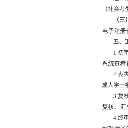
（社会考生
（三
电子注册
五、
1.初
系统查看
2.
成人学士
3.复
复核、汇
4.
终