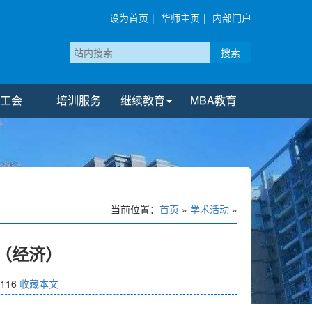
设为首页
|
华师主页
|
内部门户
搜索
工会
培训服务
继续教育
MBA教育
当前位置：
首页
»
学术活动
»
期（经济）
116
收藏本文