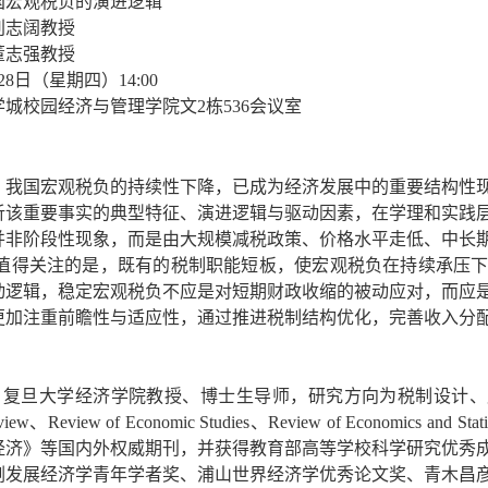
国宏观税负的演进逻辑
刘志阔教授
董志强教授
28日（星期四）14:00
学城校园经济与管理学院文2栋536会议室
】
，我国宏观税负的持续性下降，已成为经济发展中的重要结构性
析该重要事实的典型特征、演进逻辑与驱动因素，在学理和实践
并非阶段性现象，而是由大规模减税政策、价格水平走低、中长
为值得关注的是，既有的税制职能短板，使宏观税负在持续承压
动逻辑，稳定宏观税负不应是对短期财政收缩的被动应对，而应
更加注重前瞻性与适应性，通过推进税制结构优化，完善收入分
】
复旦大学经济学院教授、博士生导师，研究方向为税制设计、产业
Review、Review of Economic Studies、Review of Econo
经济》等国内外权威期刊，并获得教育部高等学校科学研究优秀
刚发展经济学青年学者奖、浦山世界经济学优秀论文奖、青木昌