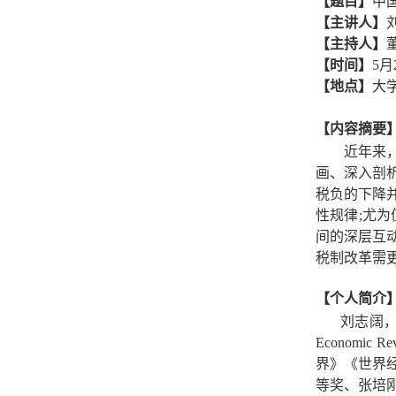
【题目】
中
【主讲人】
【主持人】
【时间】
5月
【地点】
大
【内容摘要
近年来
画、深入剖
税负的下降
性规律;尤
间的深层互
税制改革需
【个人简介
刘志阔，
Economic 
界》《世界
等奖、张培