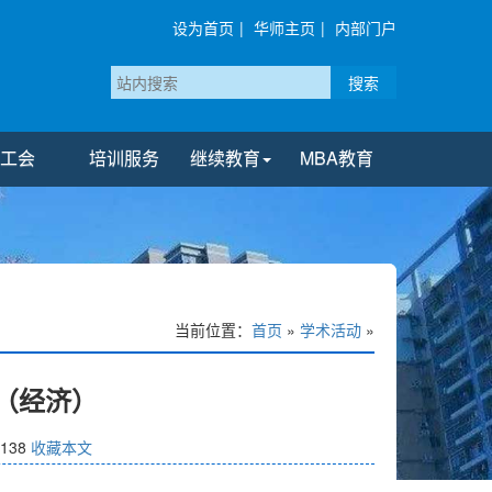
设为首页
|
华师主页
|
内部门户
搜索
工会
培训服务
继续教育
MBA教育
当前位置：
首页
»
学术活动
»
期（经济）
138
收藏本文