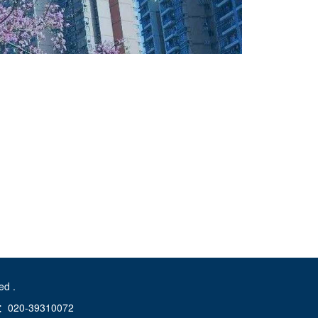
d .
-39310072