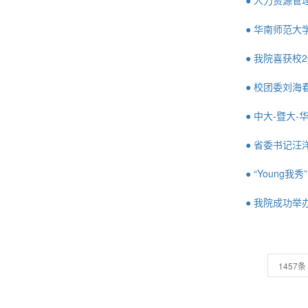
● 人力资源管
● 华南师范
● 我院喜获校
● 校团委刘海
● 中大-暨大
● 省委书记
● “Youn
● 我院成功
1457条