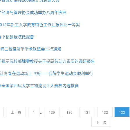
理系成功举办2009级实习总结大会
大学经济与管理协会成功举办八周年庆典
2012年新生入学教育特色工作汇报评比一等奖
春书记到我院做报告
-华师三校经济学学术联谊会举行通知
汪洋批示我校邬锦雯教授关于提高劳动力素质的调研报告
g我秀”让青春在运动场上飞扬——我院学生运动会顺利举行
举办全国第四届大学生物流设计大赛校内选拔赛
..
上一页
1
129
130
131
132
133
下一页