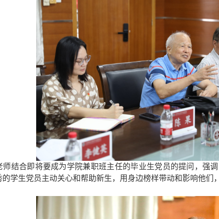
老师结合即将要成为学院兼职班主任的毕业生党员
的
提问，强调
秀
的学生党员主动关心和帮助新生，
用身边
榜样
带动
和影响他们
。