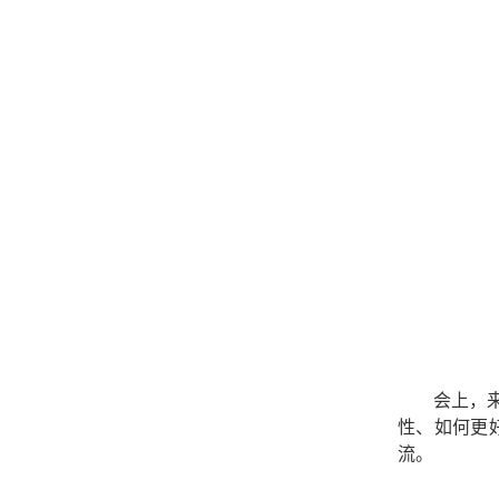
会
上，
性、
如何
更
流。