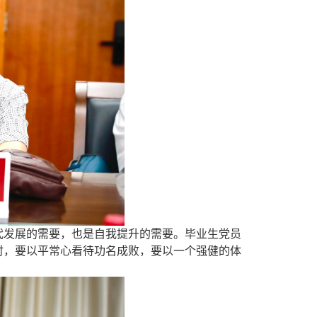
代
发展的需要，也是自我提升的需要
。毕业生
党员
时
，要以平常心看待功名成败，
要
以
一个
强健的体