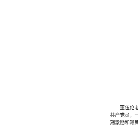
董伍伦
共产党员，
刻激励
和鞭