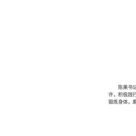
陈果书
许，
积极践
锻炼身体，