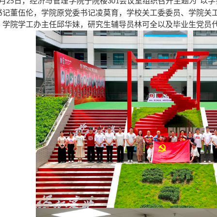
月
日，经济与管理学院于院楼
会议室组织
召开
主题为“以学
25
301
书记
董伍伦，学院
原党委书记
凌莫育，学校
关工委委员、学院关
，学院学工办主任邱华妹，研究生辅导员林可全以及毕业生党员