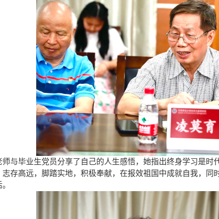
老师与
毕业生党员分享了自己的人生感悟，她指出
终身学习是时
，志存高远，脚踏实地，
积极
奉献，在
报效祖国
中
成就
自我
，同
活。