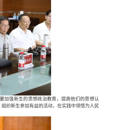
要加强新生的思想政治教育，提高他们的
思想
认
，组织新生参加
有益
的活动，
在
实践中
领悟
为人民