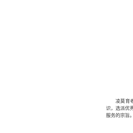
凌莫育
识，
选派优
服务的宗旨