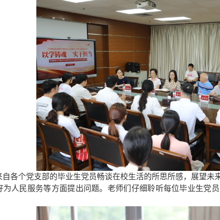
来
自各个党支部的
毕业生党员畅谈在校生活的所思所感，展望未
好为
人民服务
等方面提出问题。老师们仔细聆听每位毕业生党员