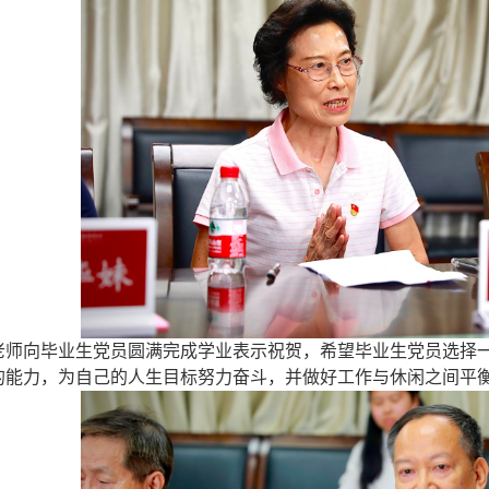
老师向毕业生
党员圆满
完成
学业表示祝贺
，希望毕业生党员选择
的能力，为
自己的人生目标努力奋斗
，并做
好
工作与休闲之间平