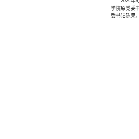
年
2024
6
学院原
党委
委书记陈果