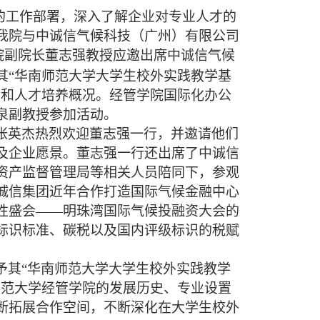
动的工作部署，深入了解企业对专业人才的
我院与中诚信气候科技（广州）有限公司
院副院长董志强教授应邀出席中诚信气候
其“华南师范大学大学生校外实践教学基
置和人才培养概况。经管学院国际化办公
泉副教授
参加活动
。
张英杰热烈欢迎董志强一行，并
邀请
他们
及
企业愿景
。董志强一行还出席了中诚信
资产监督管理局等相关人员陪同下，参观
诚信集团近年合作打造国际气候金融中心
性盛会
——明珠湾国际气候投融资大会的
标识标准、碳税以及国内评级标识的税赋
予其
“华南师范大学大学生校外实践教学
师范大学经管学院的发展历史、专业设置
断拓展合作空间，不断深化在大学生校外