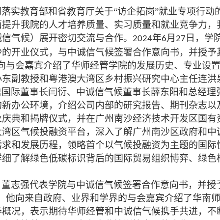
彻落实教育部和省教育厅关于
“访企拓岗”就业专项行
面提升我院的人才培养质量、实习质量和就业竞争力，
诚信气候）展开密切交流与合作。
年
月
日，学
2024
6
27
沙的开业仪式，与中诚信气候签署合作意向书，并授予
，向与会嘉宾介绍了华师经管学院的发展历史、专业设
小东副教授和粤港澳大湾区乡村振兴研究中心主任连洪
信国际董事长闫衍、中诚信气候董事长薛东阳和总经理
的新办公环境，介绍公司内部的研究报告、期刊杂志以
业庆典和揭牌仪式，并在广州南沙经济技术开发区国有
大湾区气候投融资平台，深入了解广州南沙区政府和中
需求和发展历程，领略首个以气候投融资为主题的国际
详细了解绿色低碳标识背后的国际贸易组织博弈、绿色
，董志强代表学院与中诚信气候签署合作意向书，并授
匾。他向来自政府、业界和学界的与会嘉宾介绍了华南
养概况，表示期待华师经管和中诚信气候携手共进，不