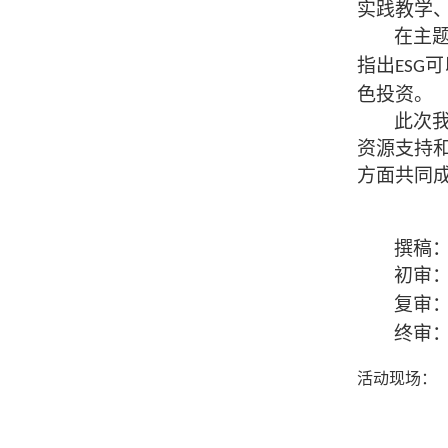
实践教学
在主
指出
可
ESG
色投资。
此次
资源支持
方面共同
撰稿
初审
复审
终审
活动现场：