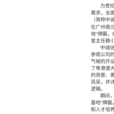
为贯
需求，全
（简称中
在广州南
地”牌匾
室主任赖
中诚
参观公司
气候的开
了粤港澳
的背景、
风采，并
逻辑。
期间
基地”牌
和人才培