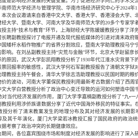
制度是影响经济发展的关键变量。为了促进经济学同仁的学术交
南师范大学经济与管理学院、华南市场经济研究中心于2024年1
。本次会议邀请来自香港中文大学、香港大学、香港浸会大学、
财经大学、暨南大学、河南大学及华南师范大学的20多个专家学
教授主持“技术与教育”环节，上海财经大学陈媛媛教授分享了洋
煜长聘副教授探讨了电报开通及现代报纸媒体的引进对清末政府
中国矮杆水稻作物推广的省界分割效应，暨南大学助理教授马宁
的影响。在刘丛副教授主持“灾荒与金融”环节，北京大学赵留彦
革的原因，武汉大学彭凯翔教授分析了1930年代江淮水灾背景
股票回报率的敏感性，武汉大学何石军副教授报告了清朝文字狱
助理教授主持午餐会，清华大学徐志浩助理教授以民国时期的粮
物价的波动，河南大学董保民教授利用最新考古数据介绍了西周官
中文大学白营教授分析了政治中心变迁导致的运河如何塑造中国
动对当代经济发展的作用，厦门大学李嘉楠副教授分析了“九•一
副教授利用涉侨族谱数据分享了近代中国海外移民的特征事实。在
教授分析了清末教案发生的地理分布及其对经济发展的长期影
差异及其千年演化，厦门大学梁若冰教授汇报了国民政府的政治
数据考察了政治冲突的长期健康效应。
会期间，各位嘉宾围绕市场和制度对经济发展的影响进行了深入