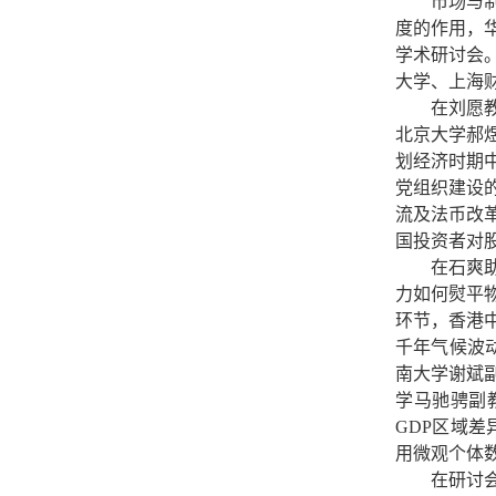
市场与
度的作用，华
学术研讨会
大学、上海
在刘愿
北京大学郝
划经济时期
党组织建设
流及法币改
国投资者对
在石爽
力如何熨平
环节，香港
千年气候波
南大学谢斌
学马驰骋副
GDP区域
用微观个体
在研讨