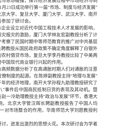
流与思想碰撞，探讨经济发展过程中市场经济与制
1月23日成功举行第一届“市场、制度与经济发展”
北京大学、复旦大学、厦门大学、武汉大学、南开
者参加了研讨会。
务企业设立对近代中国工程技术人才发展的影响，
赈灾报灾的激励，厦门大学林友宏副教授分析了计
宁考察了民国时期中等师范教育的推广对中共基层
长聘教授从国民政府政策不确定角度解释了白银外
下的农村借贷市场，复旦大学李丹教授比较了中美两
对中国现代商业银行兴起的作用。
价高频数据分析了在高通胀时期人们对通胀的注意
僚制度的起源。在陈婷副教授主持“地理与发展”
千年的经济地理，南开大学孙程九助理教授研究了
八”事件后中国商民抵制日货的表现及其动机。暨
赵一泠助理教授主持“政治与发展”环节，香港大
响，北京大学管汉晖长聘副教授报告了中国人均
统一对市场整合的作用，华南师范大学刘愿教授利
研讨，迸发出激烈的思想火花。本次研讨会为学者