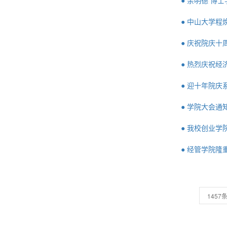
● 余明德 博
● 中山大学程
● 庆祝院庆十
● 热烈庆祝
● 迎十年院
● 学院大会通
● 我校创业
● 经管学院
1457