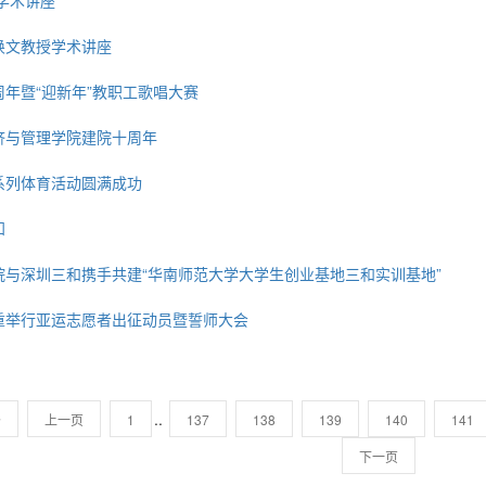
士学术讲座
焕文教授学术讲座
周年暨“迎新年”教职工歌唱大赛
经济与管理学院建院十周年
庆系列体育活动圆满成功
知
学院与深圳三和携手共建“华南师范大学大学生创业基地三和实训基地”
隆重举行亚运志愿者出征动员暨誓师大会
..
条
上一页
1
137
138
139
140
141
下一页