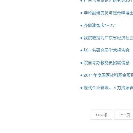
● 广东《资本论》研究会20
● 辛岭副研究员与崔奇峰博
● 齐做瑜伽庆“三八”
● 我院教授为广东省经济社
● 张一名研究员学术报告会
● 院自考办教务员招聘信息
● 2011年度国家社科基金
● 现代企业管理、人力资源
1457条
上一页