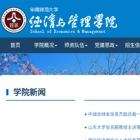
首页
学院概况
师资队伍
党建思政
招生信
学院新闻
● 中诚信绿金张英杰副总裁
● 山东大学张吉鹏教授主讲第