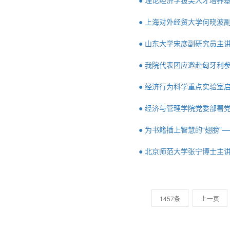
● 理论经济学拔尖人才培养
● 上海对外经贸大学何晓波
● 山东大学宋彦副研究员主讲
● 我院代表团应邀赴匈牙利参加
● 经济行为科学重点实验室启
● 经济与管理学院党委部署
● 为书籍插上智慧的“翅膀
● 北京师范大学张宁博士主
1457条
上一页